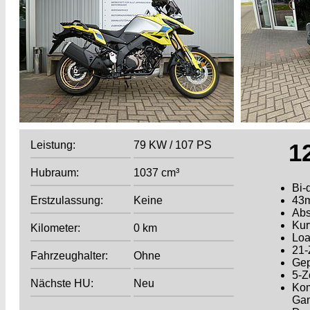
Leistung:
79 KW / 107 PS
1
Hubraum:
1037 cm³
Bi-
Erstzulassung:
Keine
43m
Abs
Kur
Kilometer:
0 km
Loa
21-
Fahrzeughalter:
Ohne
Gep
5-Z
Nächste HU:
Neu
Kom
Gan