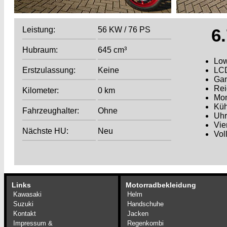
Leistung:
56 KW / 76 PS
6
Hubraum:
645 cm³
Low
Erstzulassung:
Keine
LCD
Ga
Rei
Kilometer:
0 km
Mom
Küh
Fahrzeughalter:
Ohne
Uhr
Vie
Nächste HU:
Neu
Vol
Links
Motorradbekleidung
Kawasaki
Helm
Suzuki
Handschuhe
Kontakt
Jacken
Impressum &
Regenkombi