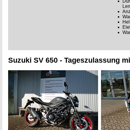
Dur
Len
Anz
War
Hel
Ele
War
Suzuki SV 650 - Tageszulassung m